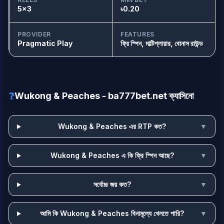
5x3
৳0.20
PROVIDER
FEATURES
Pragmatic Play
ফ্রি স্পিন, মাল্টিপ্লায়ার, বোনাস রাউন্ড
❓
Wukong & Peaches - ba777bet.net ক্যাসিনো
Wukong & Peaches এর RTP কত?
▼
Wukong & Peaches এ কি ফ্রি স্পিন আছে?
▼
সর্বোচ্চ জয় কত?
▼
আমি কি Wukong & Peaches বিনামূল্যে খেলতে পারি?
▼