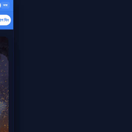
ভাষা
োগ দিন