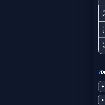
M
x
R
5
P
P
❓
Dr