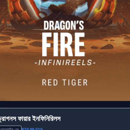
▶
ড্রাগনস ফায়ার ইনফিনিরিলস
প্র্যাগম্যাটিক প্লে
RTP 96.52%