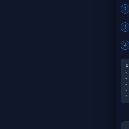
2
3
4
G