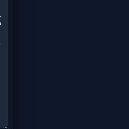
স
া
ে