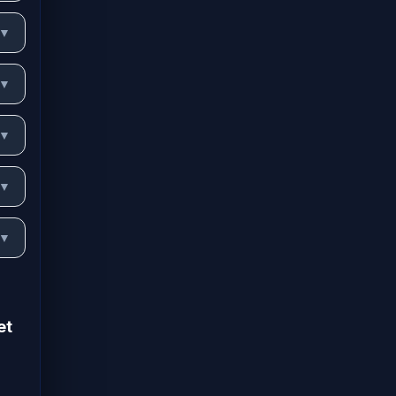
▼
▼
▼
▼
▼
et