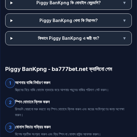
Piggy BanKpng কি মোবাইল ফ্রেন্ডলি?
▼
Piggy BanKpng খেলা কি নিরাপদ?
▼
কিভাবে Piggy BanKpng এ জয়ী হব?
▼
Piggy BanKpng - ba777bet.net ক্যাসিনো গেম
আপনার বাজি নির্ধারণ করুন
1
স্ক্রিনের নিচে বাজি বোতাম ব্যবহার করে আপনার পছন্দের বাজির পরিমাণ সেট করুন।
স্পিন বোতামে ক্লিক করুন
2
রিলগুলি ঘোরানো শুরু করতে বড় স্পিন বোতামে ক্লিক করুন এবং জয়ের সংমিশ্রণের জন্য অপেক্ষা
করুন।
বোনাস ফিচার সক্রিয় করুন
3
বিশেষ প্রতীক সংগ্রহ করুন এবং ফ্রি স্পিন বা বোনাস রাউন্ড আনলক করুন।