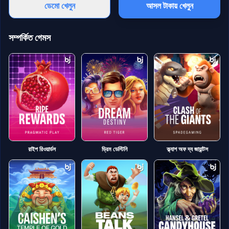
ডেমো খেলুন
আসল টাকায় খেলুন
সম্পর্কিত গেমস
রাইপ রিওয়ার্ডস
ড্রিম ডেস্টিনি
ক্ল্যাশ অফ দ্য জায়ান্টস