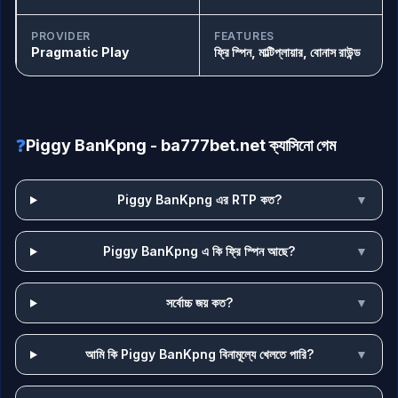
PROVIDER
FEATURES
Pragmatic Play
ফ্রি স্পিন, মাল্টিপ্লায়ার, বোনাস রাউন্ড
❓
Piggy BanKpng - ba777bet.net ক্যাসিনো গেম
Piggy BanKpng এর RTP কত?
▼
Piggy BanKpng এ কি ফ্রি স্পিন আছে?
▼
সর্বোচ্চ জয় কত?
▼
আমি কি Piggy BanKpng বিনামূল্যে খেলতে পারি?
▼