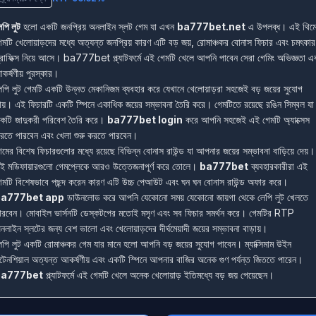
েপি লুট
হলো একটি জনপ্রিয় অনলাইন স্লট গেম যা এখন
ba777bet.net
এ উপলব্ধ। এই থিম
েমটি খেলোয়াড়দের মধ্যে অত্যন্ত জনপ্রিয় কারণ এটি বড় জয়, রোমাঞ্চকর বোনাস ফিচার এবং চমৎকার
্রাফিক্স নিয়ে আসে। ba777bet প্ল্যাটফর্মে এই গেমটি খেলে আপনি পাবেন সেরা গেমিং অভিজ্ঞতা এ
কর্ষণীয় পুরস্কার।
েপি লুট গেমটি একটি উন্নত মেকানিজম ব্যবহার করে যেখানে খেলোয়াড়রা সহজেই বড় জয়ের সুযোগ
ায়। এই ফিচারটি একটি স্পিনে একাধিক জয়ের সম্ভাবনা তৈরি করে। গেমটিতে রয়েছে রঙিন সিম্বল যা
কটি জাদুকরী পরিবেশ তৈরি করে।
ba777bet login
করে আপনি সহজেই এই গেমটি অ্যাক্সেস
রতে পারবেন এবং খেলা শুরু করতে পারবেন।
েমের বিশেষ ফিচারগুলোর মধ্যে রয়েছে বিভিন্ন বোনাস রাউন্ড যা আপনার জয়ের সম্ভাবনা বাড়িয়ে দেয়।
ই মডিফায়ারগুলো গেমপ্লেকে আরও উত্তেজনাপূর্ণ করে তোলে।
ba777bet
ব্যবহারকারীরা এই
েমটি বিশেষভাবে পছন্দ করেন কারণ এটি উচ্চ পেআউট এবং ঘন ঘন বোনাস রাউন্ড অফার করে।
ba777bet app
ডাউনলোড করে আপনি যেকোনো সময় যেকোনো জায়গা থেকে লেপি লুট খেলতে
ারবেন। মোবাইল ভার্সনটি ডেস্কটপের মতোই মসৃণ এবং সব ফিচার সমর্থন করে। গেমটির RTP
নলাইন স্লটের জন্য বেশ ভালো এবং খেলোয়াড়দের দীর্ঘমেয়াদী জয়ের সম্ভাবনা বাড়ায়।
েপি লুট একটি রোমাঞ্চকর গেম যার মানে হলো আপনি বড় জয়ের সুযোগ পাবেন। ম্যাক্সিমাম উইন
টেনশিয়াল অত্যন্ত আকর্ষণীয় এবং একটি স্পিনে আপনার বাজির অনেক গুণ পর্যন্ত জিততে পারেন।
ba777bet
প্ল্যাটফর্মে এই গেমটি খেলে অনেক খেলোয়াড় ইতিমধ্যে বড় জয় পেয়েছেন।