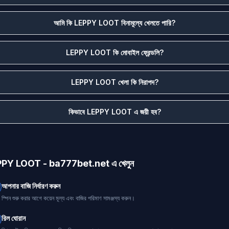
আমি কি LEPPY LOOT বিনামূল্যে খেলতে পারি?
LEPPY LOOT কি মোবাইল ফ্রেন্ডলি?
LEPPY LOOT খেলা কি নিরাপদ?
কিভাবে LEPPY LOOT এ জয়ী হব?
PY LOOT - ba777bet.net এ খেলুন
আপনার বাজি নির্ধারণ করুন
স্পিন শুরু করার আগে কয়েন মূল্য এবং বাজির পরিমাণ সামঞ্জস্য করুন।
রিল ঘোরান