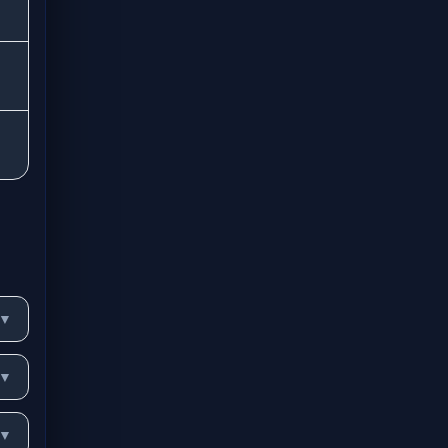
▼
▼
▼