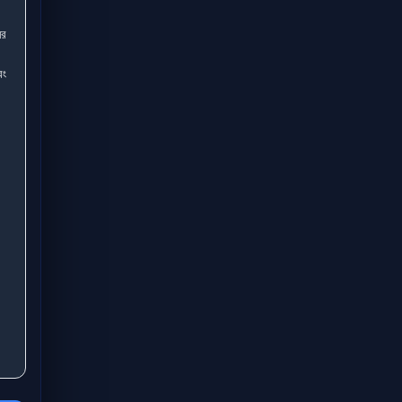
ের
বং