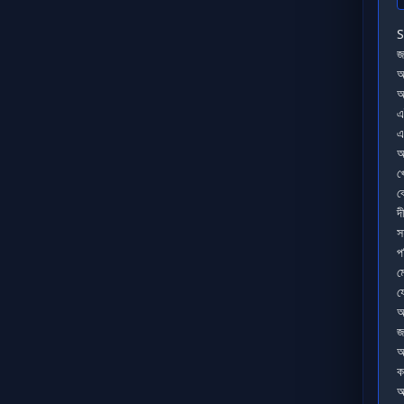
S
জ
আ
আ
এ
এ
আ
খ
ব
দ
স
প
ম
য
অ
জ
আ
ক
আ