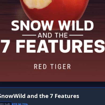
▶
SnowWild and the 7 Features
PG Soft
RTP 96.75%