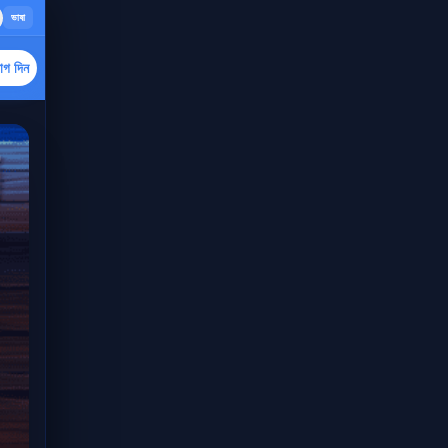
ভাষা
গ দিন