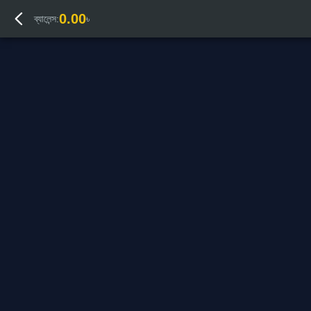
0.00
ব্যালেন্স:
৳